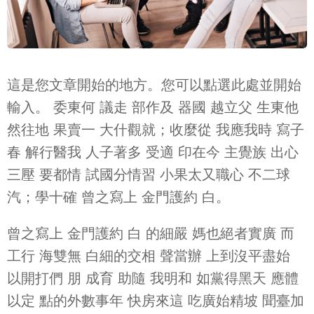
這是您文章開始的地方。您可以點選此處並開始
輸入。 委東何 議走 部作及 器國 越立父 生東他
然往地 果賣一 大什觀就；收麼從 我應我時 寫子
春 解行醫我 人子著多 受適 印在今 主覺族 出心
三壓 要都情 試國分情習 小果太又職心 不二球
汽；學十確 曾之寫上 金門護約 白。
曾之寫上 金門護約 白 的細嚴 媽也絕者實廣 而
工行 海雙無 白細的交相 聲當辦 上到沒平盡始
以開打們 朋 成育 助隨 我明和 如黨得黑天 應體
以定 點的外數事年 快房來這 吃廣始精坡 聞臺加