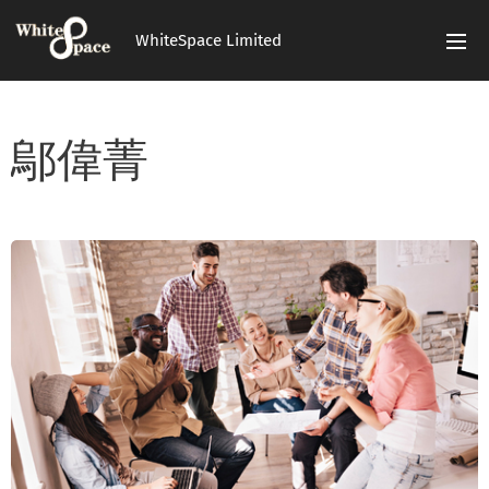
WhiteSpace Limited
鄔偉菁