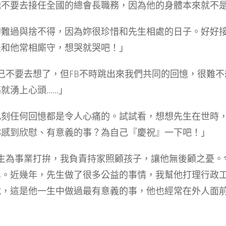
他不要去接任全國的總會長職務，因為他的身體本來就不
的難過與捨不得，因為妳很珍惜和先生相處的日子。好好
法和他常相廝守，想哭就哭吧！」
訴自己不要去想了，但FB不時跳出來我們共同的回憶，很難
上心頭......」
此刻任何回憶都是令人心痛的。試試看，想想先生在世時
妳感到欣慰、有意義的事？為自己『慶祝』一下吧！」
時先生為事業打拚，我負責持家照顧孩子，讓他無後顧之憂
興。近幾年，先生做了很多公益的事情，我幫他打理行政
說，這是他一生中做過最有意義的事，他也經常在外人面