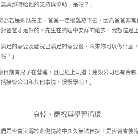
很高興那時給他的支持與協助，是吧？」
孩子認為若是媽媽先走，爸爸一定很難熬下去，因為爸爸非
，對爸爸才是好的。先生在熟睡中安詳的離去，我想這是
未滿足的需要及慶祝已滿足的需要後，未來妳可以做什麼
義呢？」
的工廠目前有兒子在營運，且已經上軌道；建設公司也有合
包括接管公司和其他事情，慢慢學吧！」
哀悼、慶祝與學習循環
我們是否會沉溺於悲傷情緒中久久無法自拔？是否曾會後