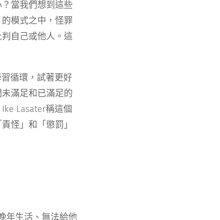
心？當我們想到這些
」的模式之中，怪罪
批判自己或他人。這
選擇一個學習循環，試著更好
們未滿足和已滿足的
Lasater稱這個
「責怪」和「懲罰」
的晚年生活、無法給他