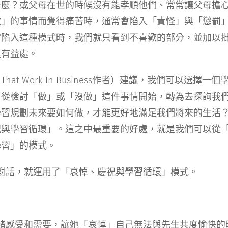
什麼？或父母在世的時候沒有能孝順他們、常常讓父母擔
做」的事情而覺得痛苦時，通常會陷入「責怪」與「懲罰
當陷入這種模式時，我們就只看到不喜歡的部分，並加以
沒有益處。
ords That Work In Business作者）建議，我們可以
。從檢討「做」或「沒做」這件事情開始，轉為去探詢我
規劃未來要如何做，才能更好地滿足我們將來的生活？Ike 
祝與學習循環」。這之中最重要的好處，就是我們可以從
學習」的模式。
y的對話，就運用了「哀悼、慶祝與學習循環」模式。
的情緒感受和需要，讓她「哀悼」自己無法與先生共度愉快