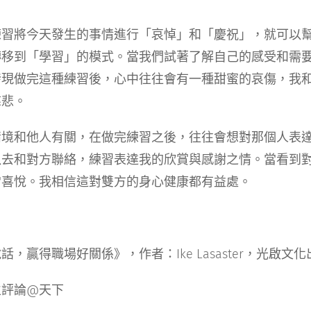
練習將今天發生的事情進行「哀悼」和「慶祝」，就可以
轉移到「學習」的模式。當我們試著了解自己的感受和需
發現做完這種練習後，心中往往會有一種甜蜜的哀傷，我
慈悲。
情境和他人有關，在做完練習之後，往往會想對那個人表
以去和對方聯絡，練習表達我的欣賞與感謝之情。當看到
常喜悅。我相信這對雙方的身心健康都有益處。
贏得職場好關係》，作者：Ike Lasaster，光啟文化出版
立評論@天下