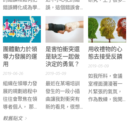
研究，上了很多
錯誤轉化成為學
誤，這個錯誤會
很多課程，又得
習，其中的關鍵
為你的部門帶來
到身邊智者們的
因素是心理安全
一定的後果，你
啓發，還有累積
感。提出心理安
會如何回應與處
了自己多年生氣
全感
理？
的經驗之後，我
（Psychological
最近有個領悟，
團體動力於領
是害怕衝突還
用收禮物的心
safety)一詞的
很想跟大家分
導力發展的運
是缺乏一起做
態去接受反饋
Amy
享。 原來，只要
用
決定的勇氣？
2019-05-09
Edmondson，她
有覺察，幾乎每
2019-06-26
2019-05-09
如我所料，會議
的研究指出心理
一種負面情緒都
組織在領導力發
最近在某場培訓
室裡面瀰漫著一
安全感
可以被溫柔地帶
展的規劃過程中
發生的一段小插
片緊張的氣氛，
(psychological
回自己的內在去
往往會聚焦在領
曲讓我對衝突有
作為教練，我開
safety)影響著團
處理。
導者個人， 那些
新的看見，很想
始後悔沒有把幫
隊的學習行為
HIPO值得發展,
跟你們分享。
助放鬆的薰衣草
(learning
較舊貼文
他們缺乏那些職
精油帶來。
behavior) 。