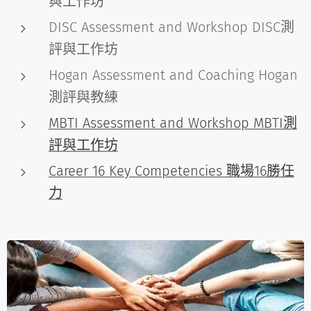
與工作坊
DISC Assessment and Workshop DISC測
評與工作坊
Hogan Assessment and Coaching Hogan
測評與教練
MBTI Assessment and Workshop MBTI測
評與工作坊
Career 16 Key Competencies 職場16勝任
力