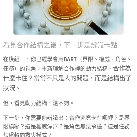
看見合作結構之後，下一步是辨識卡點
在
模組一
，你已經學會用
BART（界限、權威、角色、
合作為
任務）
的視角，重新理解合作裡的動力結構 -
什麼卡住？常常不只是人的問題，而是
結構出了
狀況
。
但，看見動力結構，還不夠。
下一步，
你需要能辨識出：合作究竟卡在哪裡？
是
界
限模糊
？還是
權威漂浮
？是
角色無法承擔
？還是
任務
焦慮轉向救火模式
？