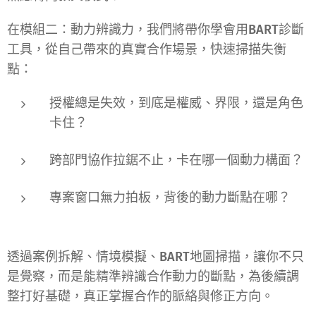
在
模組二：動力辨識力
，我們將帶你學會用
BART診斷
工具
，從自己帶來的
真實合作場景
，快速掃描失衡
點：
授權總是失效，到底是權威、界限，還是角色
卡住？
跨部門協作拉鋸不止，卡在哪一個動力構面？
專案窗口無力拍板，背後的動力斷點在哪？
透過
案例拆解、情境模擬、BART地圖掃描
，讓你不只
是覺察，而是能
精準辨識合作動力的斷點
，為後續調
整打好基礎，真正掌握合作的脈絡與修正方向。