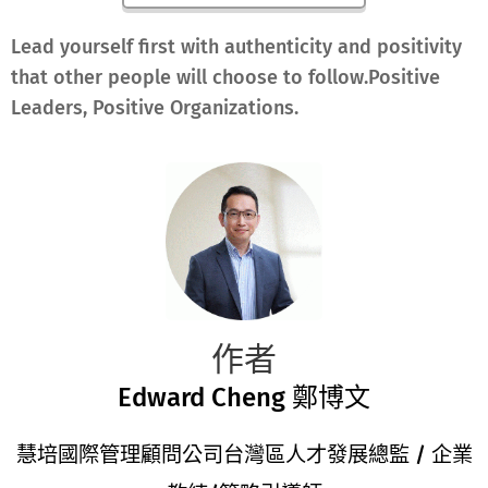
Lead yourself first with authenticity and positivity
that other people will choose to follow.Positive
Leaders, Positive Organizations.
作者
Edward Cheng 鄭博文
慧培國際管理顧問公司台灣區人才發展總監 / 企業