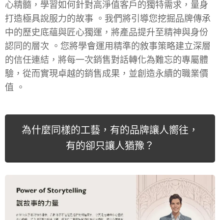
心精髓，學習如何針對
高淨值客戶
的獨特需求，量身
打造極具說服力的故事 。我們將引導您挖掘
品牌傳承
中的歷史底蘊與
匠心獨運
，將產品提升至精神與身份
認同的層次 。您將學會運用精準的敘事策略建立深層
的
信任連結
，將每一次銷售對話轉化為難忘的專屬體
驗，從而實現卓越的銷售成果，並創造永續的職業價
值 。
為什麼同樣的工藝，有的品牌讓人嚮往，
有的卻只讓人猶豫？